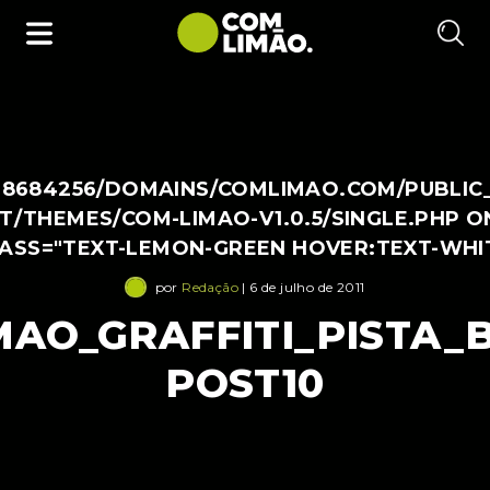
38684256/DOMAINS/COMLIMAO.COM/PUBLIC
/THEMES/COM-LIMAO-V1.0.5/SINGLE.PHP O
LASS="TEXT-LEMON-GREEN HOVER:TEXT-WHI
por
Redação
| 6 de julho de 2011
MAO_GRAFFITI_PISTA_
POST10