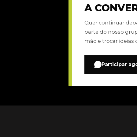
A CONVE
Quer continuar de
parte do nosso gru
mão e trocar ideias 
Participar ag