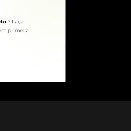
cto
? Faça
em primeira