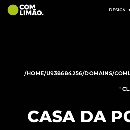
DESIGN
/HOME/U938684256/DOMAINS/COML
" C
CASA DA P