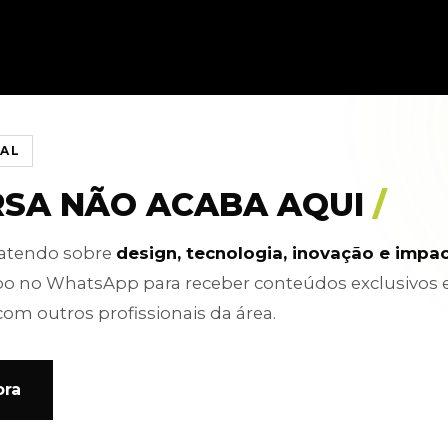
IAL
RSA NÃO ACABA AQUI
/
batendo sobre
design, tecnologia, inovação e impa
po no WhatsApp para receber conteúdos exclusivos 
com outros profissionais da área.
ora