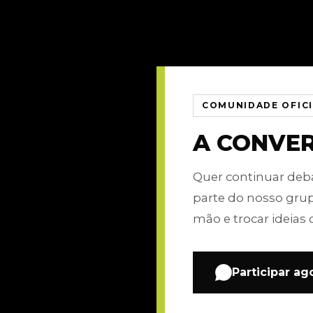
COMUNIDADE OFIC
A CONVE
Quer continuar de
parte do nosso gru
mão e trocar ideias 
Participar ag