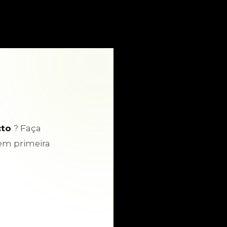
cto
? Faça
em primeira