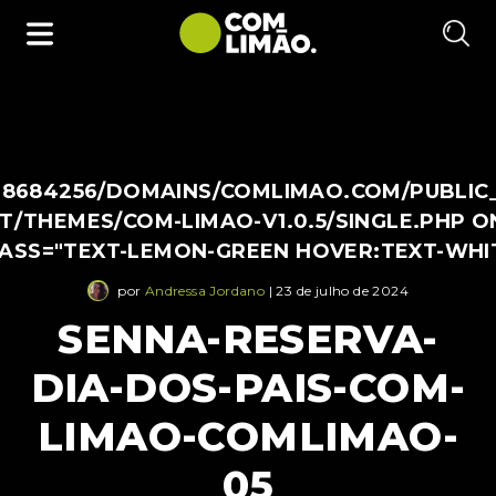
38684256/DOMAINS/COMLIMAO.COM/PUBLIC
/THEMES/COM-LIMAO-V1.0.5/SINGLE.PHP O
LASS="TEXT-LEMON-GREEN HOVER:TEXT-WHI
por
Andressa Jordano
| 23 de julho de 2024
SENNA-RESERVA-
DIA-DOS-PAIS-COM-
LIMAO-COMLIMAO-
05