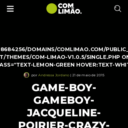
38684256/DOMAINS/COMLIMAO.COM/PUBLIC
/THEMES/COM-LIMAO-V1.0.5/SINGLE.PHP O
LASS="TEXT-LEMON-GREEN HOVER:TEXT-WHI
por
Andressa Jordano
| 21 de maio de 2015
GAME-BOY-
GAMEBOY-
JACQUELINE-
POIRIER-CRAZY-