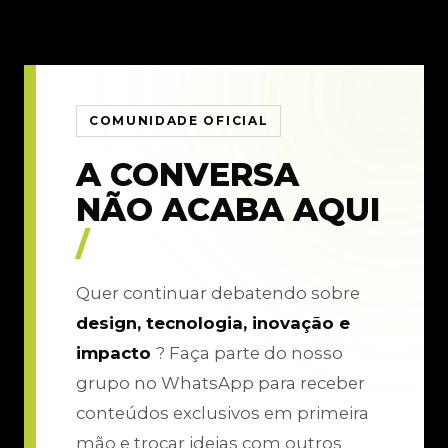
COMUNIDADE OFICIAL
A CONVERSA
NÃO ACABA AQUI
/
Quer continuar debatendo sobre
design, tecnologia, inovação e
impacto
? Faça parte do nosso
grupo no WhatsApp para receber
conteúdos exclusivos em primeira
mão e trocar ideias com outros