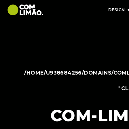
DESIGN
/HOME/U938684256/DOMAINS/COML
" C
COM-LIM