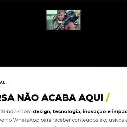
IAL
RSA NÃO ACABA AQUI
/
batendo sobre
design, tecnologia, inovação e impa
po no WhatsApp para receber conteúdos exclusivos 