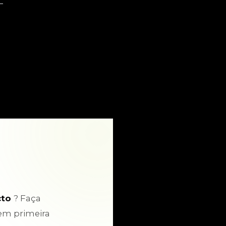
cto
? Faça
em primeira