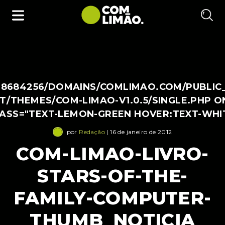
38684256/DOMAINS/COMLIMAO.COM/PUBLIC
/THEMES/COM-LIMAO-V1.0.5/SINGLE.PHP O
LASS="TEXT-LEMON-GREEN HOVER:TEXT-WHI
por
Redação
| 16 de janeiro de 2012
COM-LIMAO-LIVRO-
STARS-OF-THE-
FAMILY-COMPUTER-
THUMB_NOTICIA