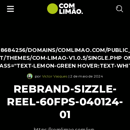
38684256/DOMAINS/COMLIMAO.COM/PUBLIC
/THEMES/COM-LIMAO-V1.0.5/SINGLE.PHP O
LASS="TEXT-LEMON-GREEN HOVER:TEXT-WHI
por
Victor Vasques
| 2 de maio de 2024
REBRAND-SIZZLE-
REEL-60FPS-040124-
01
https://comlimao.com/wp-