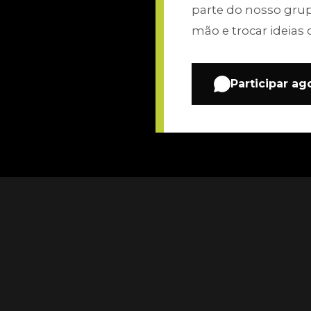
parte do nosso gru
mão e trocar ideias 
Participar ag