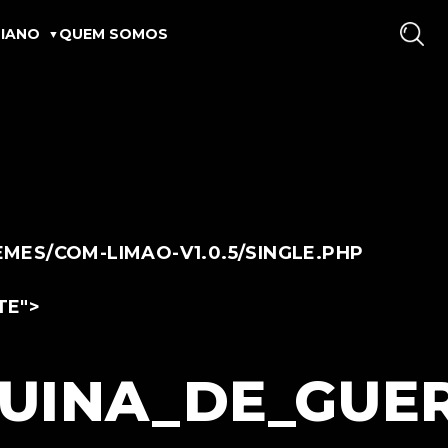
IANO
QUEM SOMOS
ES/COM-LIMAO-V1.0.5/SINGLE.PHP
TE">
INA_DE_GUER