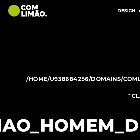
DESIGN
/HOME/U938684256/DOMAINS/COML
" C
MAO_HOMEM_D