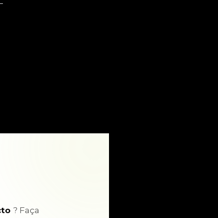
cto
? Faça