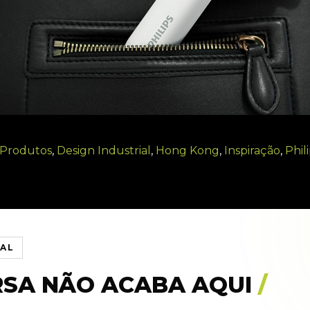
 Produtos
,
Design Industrial
,
Hong Kong
,
Inspiração
,
Phil
IAL
RSA NÃO ACABA AQUI
/