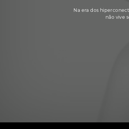
Na era dos hiperconec
não vive 