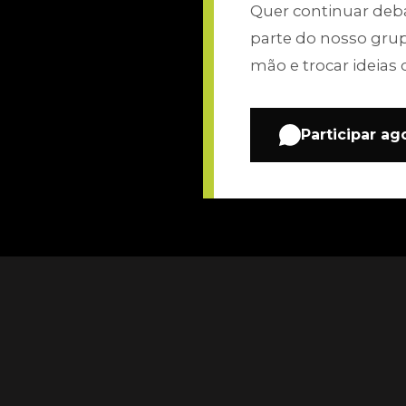
Quer continuar de
parte do nosso gru
mão e trocar ideias 
Participar ag