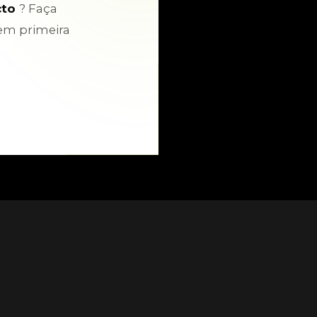
cto
? Faça
em primeira