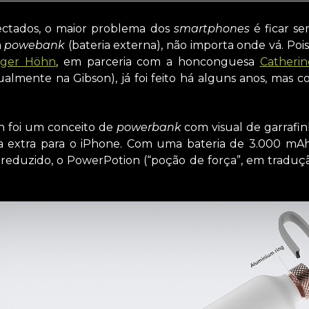
ectados, o maior problema dos
smartphones
é ficar se
m
powebank
(bateria externa), não importa onde vá. Poi
lger Höhn
, em parceria com a honconguesa
Catheri
ualmente na Gibson), já foi feito há alguns anos, mas c
n foi um conceito de
powerbank
com visual de garrafi
 extra para o iPhone. Com uma bateria de 3.000 mAh,
reduzido, o PowerPotion (“poção de força”, em traduçã