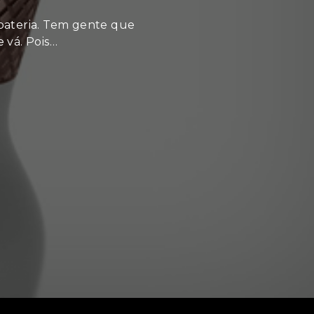
bateria. Tem gente que
 vá. Pois…