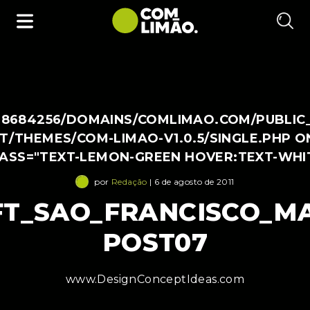
38684256/DOMAINS/COMLIMAO.COM/PUBLIC
/THEMES/COM-LIMAO-V1.0.5/SINGLE.PHP O
LASS="TEXT-LEMON-GREEN HOVER:TEXT-WHI
por
Redação
| 6 de agosto de 2011
T_SAO_FRANCISCO_MA
POST07
www.DesignConceptIdeas.com