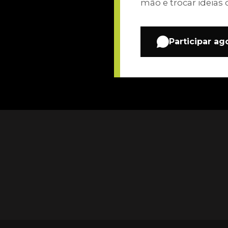
mão e trocar ideias 
Participar ag