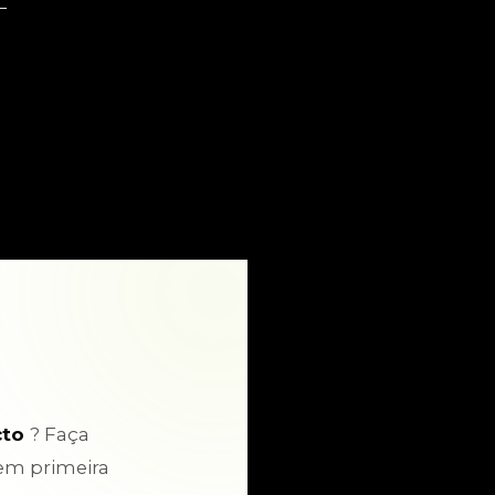
cto
? Faça
em primeira