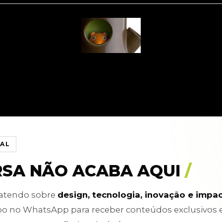
IAL
RSA NÃO ACABA AQUI
/
batendo sobre
design, tecnologia, inovação e impa
po no WhatsApp para receber conteúdos exclusivos 