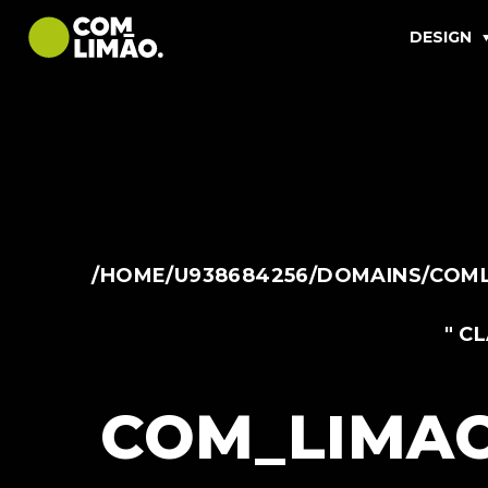
DESIGN
/HOME/U938684256/DOMAINS/COML
" C
COM_LIMAO