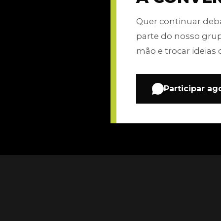
Quer continuar de
parte do nosso gru
mão e trocar ideias 
Participar ag