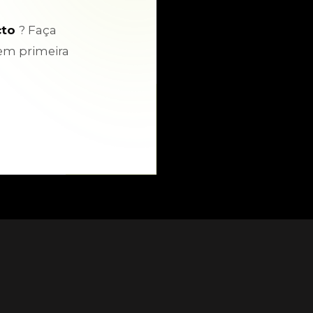
cto
? Faça
em primeira