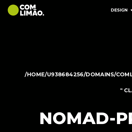
DESIGN
/HOME/U938684256/DOMAINS/COML
" C
NOMAD-P