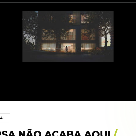
IAL
RSA NÃO ACABA AQUI
/