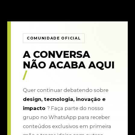
COMUNIDADE OFICIAL
A CONVERSA
NÃO ACABA AQUI
/
Quer continuar debatendo sobre
design, tecnologia, inovação e
impacto
? Faça parte do nosso
grupo no WhatsApp para receber
conteúdos exclusivos em primeira