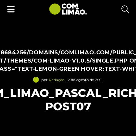
38684256/DOMAINS/COMLIMAO.COM/PUBLIC
/THEMES/COM-LIMAO-V1.0.5/SINGLE.PHP O
LASS="TEXT-LEMON-GREEN HOVER:TEXT-WHI
por
Redação
| 2 de agosto de 2011
_LIMAO_PASCAL_RIC
POST07