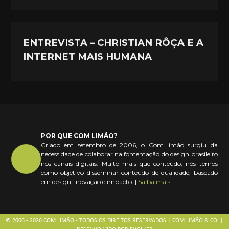
ENTREVISTA – CHRISTIAN RÔÇA E A
INTERNET MAIS HUMANA
POR QUE COM LIMÃO?
Criado em setembro de 2006, o Com limão surgiu da
necessidade de colaborar na fomentação do design brasileiro
nos canais digitais. Muito mais que conteúdo, nós temos
como objetivo disseminar conteúdo de qualidade, baseado
em design, inovação e impacto. |
Saiba mais
© 2006 - 2026 COM LIMÃO - TODOS OS DIREITOS RESERVADOS | COM LIMÃO & CO. |