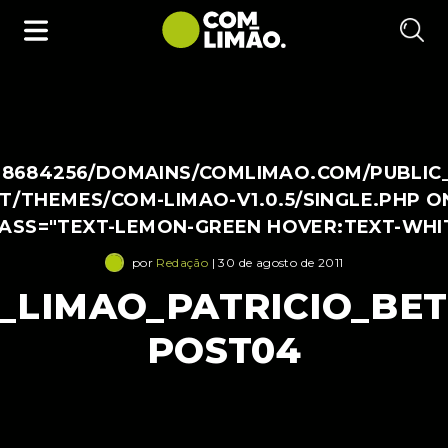
38684256/DOMAINS/COMLIMAO.COM/PUBLIC
/THEMES/COM-LIMAO-V1.0.5/SINGLE.PHP O
LASS="TEXT-LEMON-GREEN HOVER:TEXT-WHI
por
Redação
| 30 de agosto de 2011
_LIMAO_PATRICIO_BET
POST04