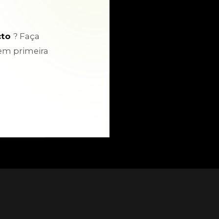
cto
? Faça
em primeira