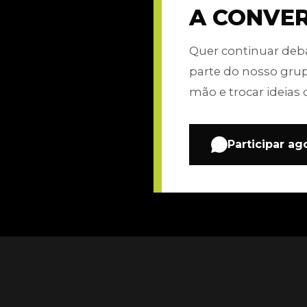
A CONVE
Quer continuar de
parte do nosso gru
mão e trocar ideias 
Participar ag