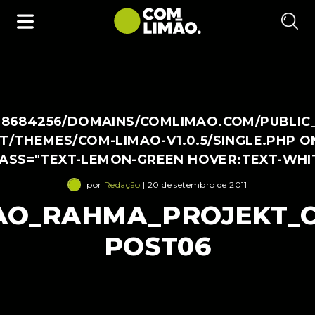
38684256/DOMAINS/COMLIMAO.COM/PUBLIC
/THEMES/COM-LIMAO-V1.0.5/SINGLE.PHP O
LASS="TEXT-LEMON-GREEN HOVER:TEXT-WHI
por
Redação
| 20 de setembro de 2011
AO_RAHMA_PROJEKT_C
POST06