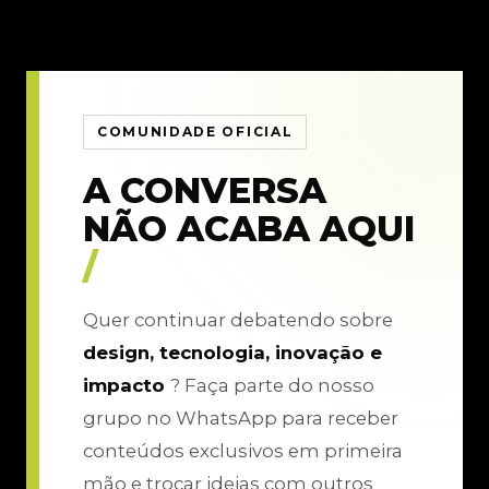
COMUNIDADE OFICIAL
A CONVERSA
NÃO ACABA AQUI
/
Quer continuar debatendo sobre
design, tecnologia, inovação e
impacto
? Faça parte do nosso
grupo no WhatsApp para receber
conteúdos exclusivos em primeira
mão e trocar ideias com outros