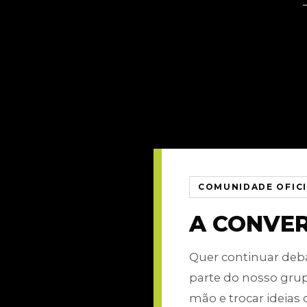
COMUNIDADE OFIC
A CONVE
Quer continuar de
parte do nosso gru
mão e trocar ideias 