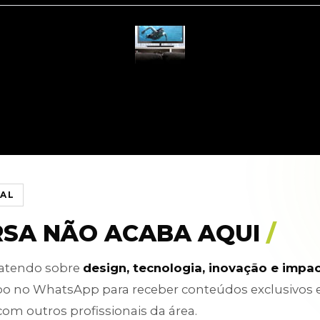
IAL
RSA NÃO ACABA AQUI
/
batendo sobre
design, tecnologia, inovação e impa
po no WhatsApp para receber conteúdos exclusivos 
com outros profissionais da área.