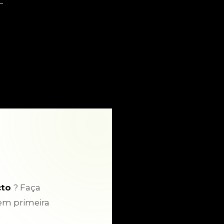
cto
? Faça
em primeira