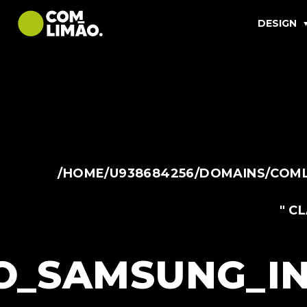
DESIGN
/HOME/U938684256/DOMAINS/COML
" C
O_SAMSUNG_I