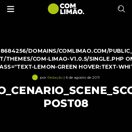
38684256/DOMAINS/COMLIMAO.COM/PUBLIC
/THEMES/COM-LIMAO-V1.0.5/SINGLE.PHP O
LASS="TEXT-LEMON-GREEN HOVER:TEXT-WHI
por
Redação
| 6 de agosto de 2011
O_CENARIO_SCENE_SCO
POST08