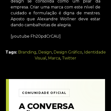
design se consolida como um pilar da
empresa. Criar uma marca com este nível de
cuidado e formulação é digna de mestres.
Aposto que Alexandre Wollner deve estar
dando cambalhotas de alegria.
[youtube Fh20pdCrCAU]
Tags:
Branding
,
Design
,
Design Gráfico
,
Identidade
Visual
,
Marca
,
Twitter
COMUNIDADE OFICIAL
A CONVERSA