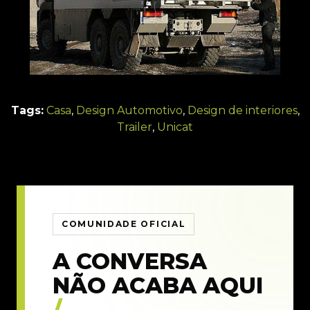
Tags:
Casa
,
Design Automotivo
,
Design de interiores
,
Trailer
,
Unicat
COMUNIDADE OFICIAL
A CONVERSA
NÃO ACABA AQUI
/