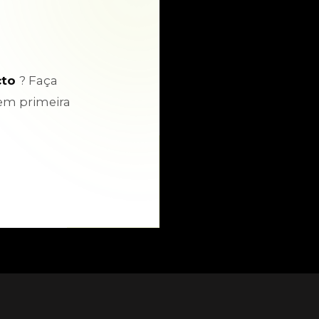
cto
? Faça
em primeira