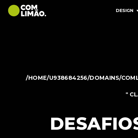
DESIGN
/HOME/U938684256/DOMAINS/COML
" C
DESAFIO