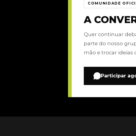
COMUNIDADE OFIC
A CONVE
Quer continuar de
parte do nosso gru
mão e trocar ideias 
Participar ag