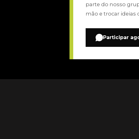
parte do nosso gru
mão e trocar ideias 
Participar ag