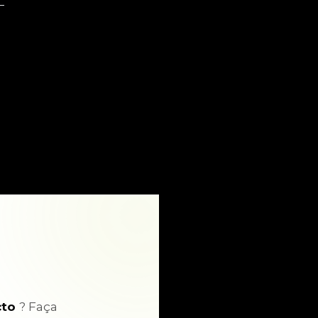
cto
? Faça