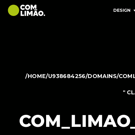
DESIGN
/HOME/U938684256/DOMAINS/COML
" C
COM_LIMAO_