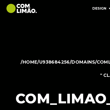
DESIGN
/HOME/U938684256/DOMAINS/COML
" C
COM_LIMAO_