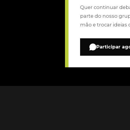
Quer continuar de
parte do nosso gru
mão e trocar ideias 
Participar ag