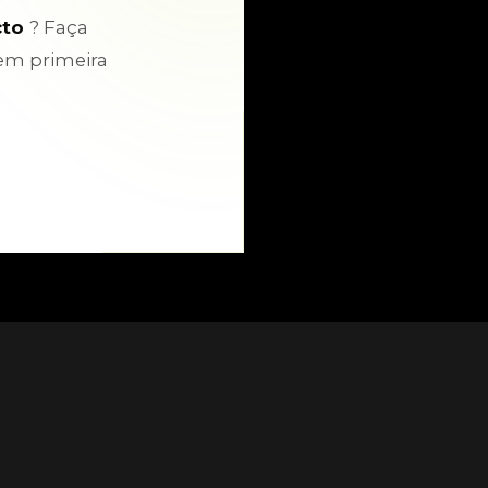
cto
? Faça
em primeira