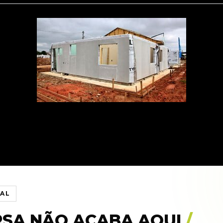
IAL
RSA NÃO ACABA AQUI
/