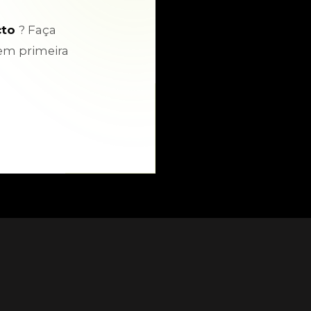
cto
? Faça
em primeira