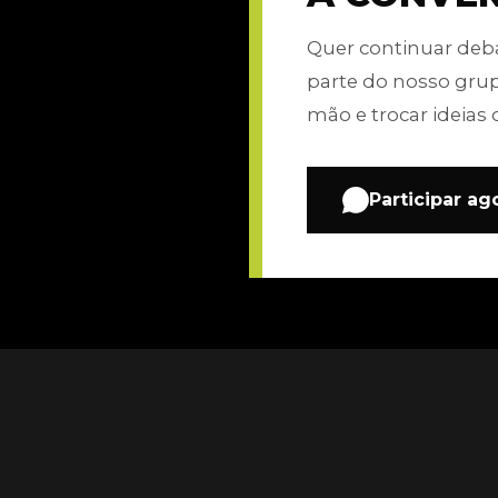
Quer continuar de
parte do nosso gru
mão e trocar ideias 
Participar ag