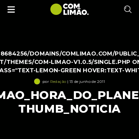
38684256/DOMAINS/COMLIMAO.COM/PUBLIC
/THEMES/COM-LIMAO-V1.0.5/SINGLE.PHP O
LASS="TEXT-LEMON-GREEN HOVER:TEXT-WHI
por
Redação
| 13 de junho de 2011
MAO_HORA_DO_PLANET
THUMB_NOTICIA