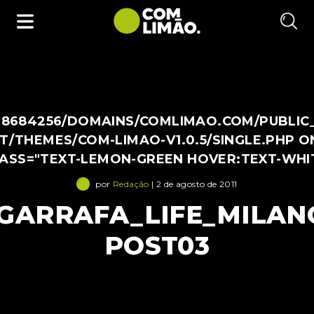
38684256/DOMAINS/COMLIMAO.COM/PUBLIC
/THEMES/COM-LIMAO-V1.0.5/SINGLE.PHP O
LASS="TEXT-LEMON-GREEN HOVER:TEXT-WHI
por
Redação
| 2 de agosto de 2011
GARRAFA_LIFE_MILANO
POST03