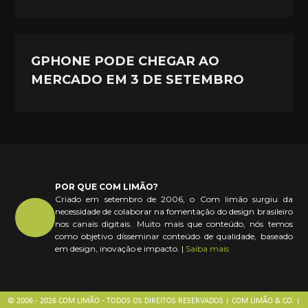
GPHONE PODE CHEGAR AO
MERCADO EM 3 DE SETEMBRO
POR QUE COM LIMÃO?
Criado em setembro de 2006, o Com limão surgiu da
necessidade de colaborar na fomentação do design brasileiro
nos canais digitais. Muito mais que conteúdo, nós temos
como objetivo disseminar conteúdo de qualidade, baseado
em design, inovação e impacto. |
Saiba mais
© 2006 - 2026 COM LIMÃO - TODOS OS DIREITOS RESERVADOS | COM LIMÃO & CO. |