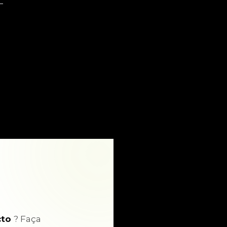
cto
? Faça