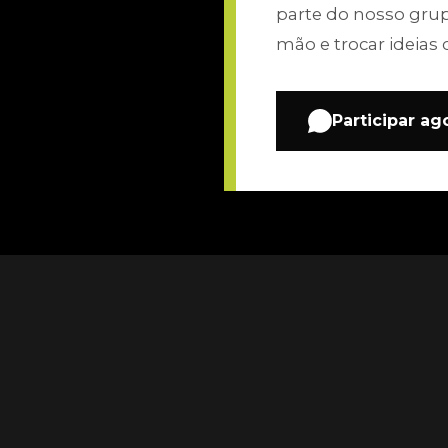
parte do nosso gru
mão e trocar ideias 
Participar ag