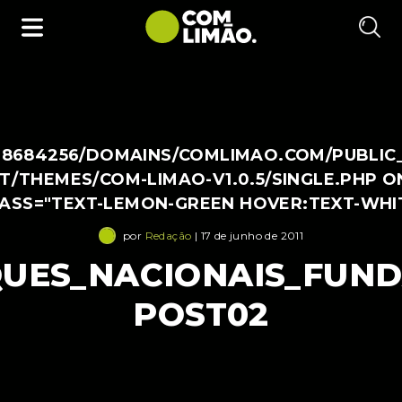
38684256/DOMAINS/COMLIMAO.COM/PUBLIC
/THEMES/COM-LIMAO-V1.0.5/SINGLE.PHP O
LASS="TEXT-LEMON-GREEN HOVER:TEXT-WHI
por
Redação
| 17 de junho de 2011
UES_NACIONAIS_FUND
POST02