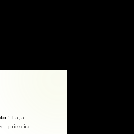
cto
? Faça
em primeira