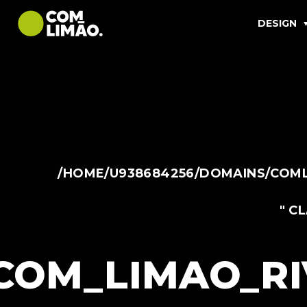
DESIGN
/HOME/U938684256/DOMAINS/COML
" C
COM_LIMAO_R