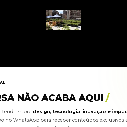
IAL
RSA NÃO ACABA AQUI
/
batendo sobre
design, tecnologia, inovação e impa
po no WhatsApp para receber conteúdos exclusivos 