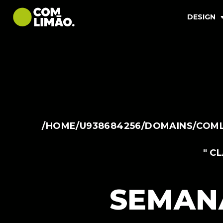
DESIGN
/HOME/U938684256/DOMAINS/COML
" C
SEMANA