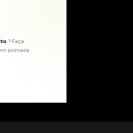
cto
? Faça
em primeira