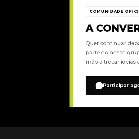
COMUNIDADE OFIC
A CONVE
Quer continuar de
parte do nosso gru
mão e trocar ideias 
Participar ag