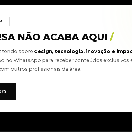
IAL
RSA NÃO ACABA AQUI
/
batendo sobre
design, tecnologia, inovação e impa
po no WhatsApp para receber conteúdos exclusivos 
com outros profissionais da área.
ora