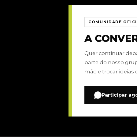
COMUNIDADE OFIC
A CONVE
Quer continuar de
parte do nosso gru
mão e trocar ideias 
Participar ag