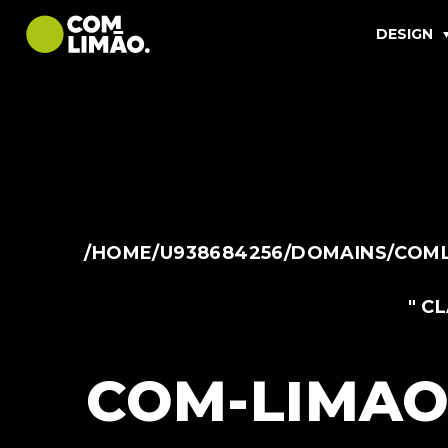
DESIGN
/HOME/U938684256/DOMAINS/COML
" C
COM-LIMAO