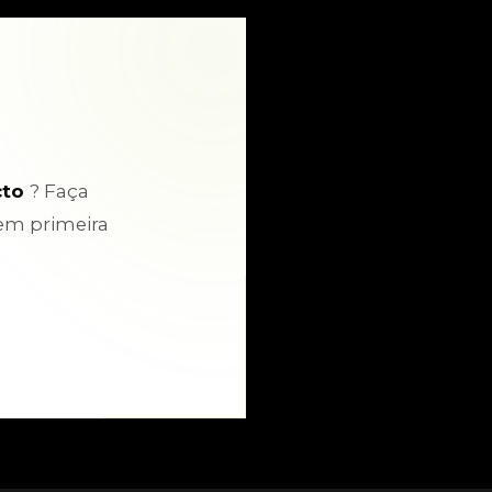
cto
? Faça
em primeira