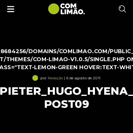
38684256/DOMAINS/COMLIMAO.COM/PUBLIC
/THEMES/COM-LIMAO-V1.0.5/SINGLE.PHP O
LASS="TEXT-LEMON-GREEN HOVER:TEXT-WHI
por
Redação
| 6 de agosto de 2011
PIETER_HUGO_HYENA
POST09