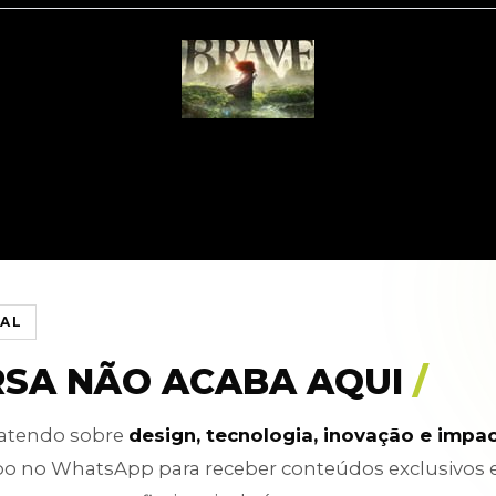
IAL
RSA NÃO ACABA AQUI
/
batendo sobre
design, tecnologia, inovação e impa
po no WhatsApp para receber conteúdos exclusivos 