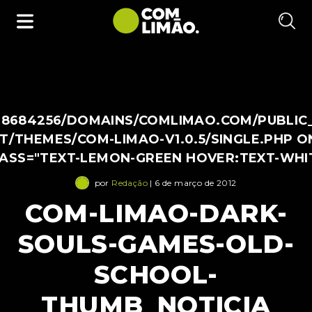
38684256/DOMAINS/COMLIMAO.COM/PUBLIC
/THEMES/COM-LIMAO-V1.0.5/SINGLE.PHP O
LASS="TEXT-LEMON-GREEN HOVER:TEXT-WHI
por
Redação
| 6 de março de 2012
COM-LIMAO-DARK-
SOULS-GAMES-OLD-
SCHOOL-
THUMB_NOTICIA