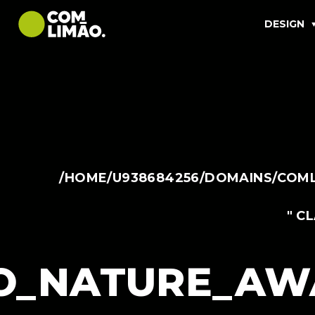
DESIGN
/HOME/U938684256/DOMAINS/COML
" C
O_NATURE_AW