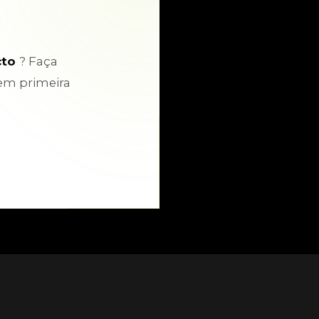
cto
? Faça
em primeira