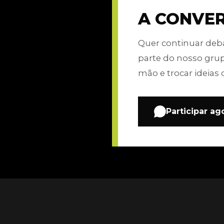
A CONVE
Quer continuar de
parte do nosso gru
mão e trocar ideias 
Participar ag