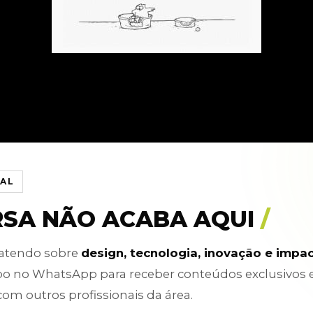
IAL
RSA NÃO ACABA AQUI
/
batendo sobre
design, tecnologia, inovação e impa
po no WhatsApp para receber conteúdos exclusivos 
com outros profissionais da área.