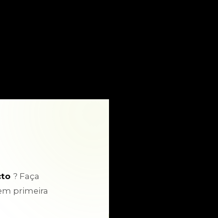
cto
? Faça
em primeira