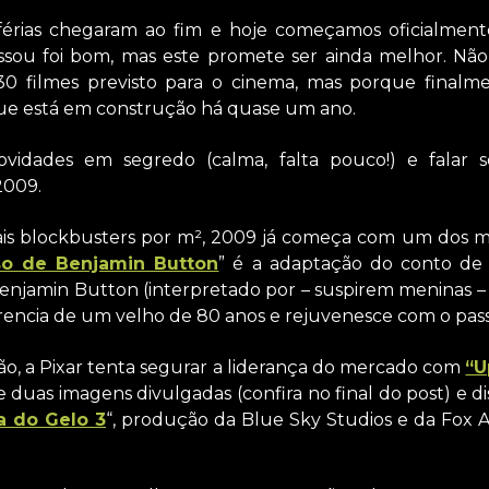
férias chegaram ao fim e hoje começamos oficialme
ssou foi bom, mas este promete ser ainda melhor. Não 
30 filmes previsto para o cinema, mas porque finalm
ue está em construção há quase um ano.
idades em segredo (calma, falta pouco!) e falar s
2009.
s blockbusters por m², 2009 já começa com um dos 
so de Benjamin Button
” é a adaptação do conto de 
Benjamin Button (interpretado por – suspirem meninas –
encia de um velho de 80 anos e rejuvenesce com o pas
, a Pixar tenta segurar a liderança do mercado com
“U
duas imagens divulgadas (confira no final do post) e d
a do Gelo 3
“, produção da Blue Sky Studios e da Fox 