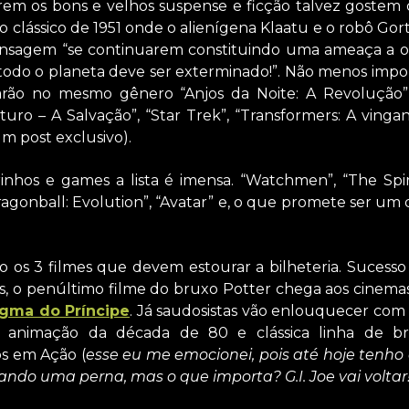
rem os bons e velhos suspense e ficção talvez gostem 
 clássico de 1951 onde o alienígena Klaatu e o robô Gor
ensagem “se continuarem constituindo uma ameaça a o
 todo o planeta deve ser exterminado!”. Não menos impor
rarão no mesmo gênero “Anjos da Noite: A Revolução”,
uro – A Salvação”, “Star Trek”, “Transformers: A vinga
m post exclusivo).
inhos e games a lista é imensa. “Watchmen”, “The Spirit
ragonball: Evolution”, “Avatar” e, o que promete ser um 
ão os 3 filmes que devem estourar a bilheteria. Suces
s, o penúltimo filme do bruxo Potter chega aos cinem
igma do Príncipe
. Já saudosistas vão enlouquecer com 
da animação da década de 80 e clássica linha de br
s em Ação (
esse eu me emocionei, pois até hoje tenho
ando uma perna, mas o que importa? G.I. Joe vai voltar