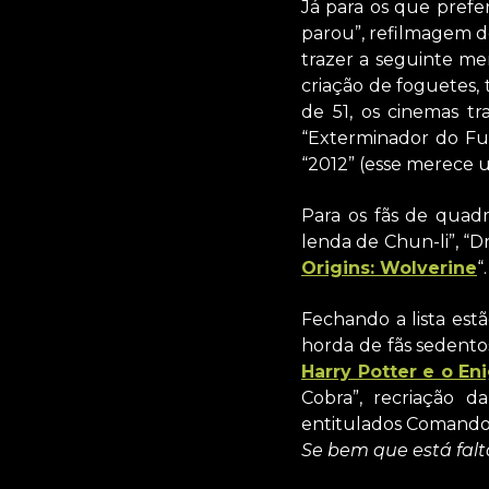
Já para os que prefe
parou”, refilmagem do
trazer a seguinte m
criação de foguetes,
de 51, os cinemas t
“Exterminador do Fut
“2012” (esse merece u
Para os fãs de quadr
lenda de Chun-li”, “D
Origins: Wolverine
“.
Fechando a lista est
horda de fãs sedento
Harry Potter e o En
Cobra”, recriação 
entitulados Comando
Se bem que está falt