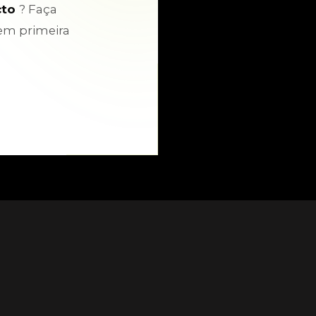
cto
? Faça
em primeira