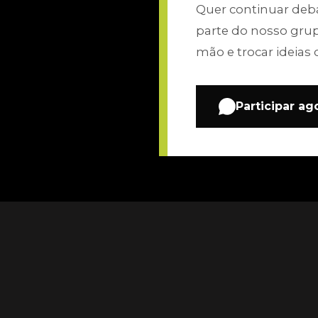
Quer continuar de
parte do nosso gru
mão e trocar ideias 
Participar ag