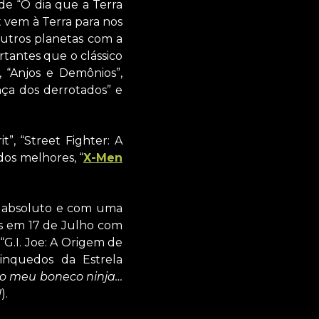
de “O dia que a Terra
t vem à Terra para nos
utros planetas com a
tantes que o clássico
 “Anjos e Demônios”,
nça dos derrotados” e
”, “Street Fighter: A
dos melhores, “
X-Men
so absoluto e com uma
as em 17 de Julho com
“G.I. Joe: A Origem de
inquedos da Estrela
 o meu boneco ninja…
!
).