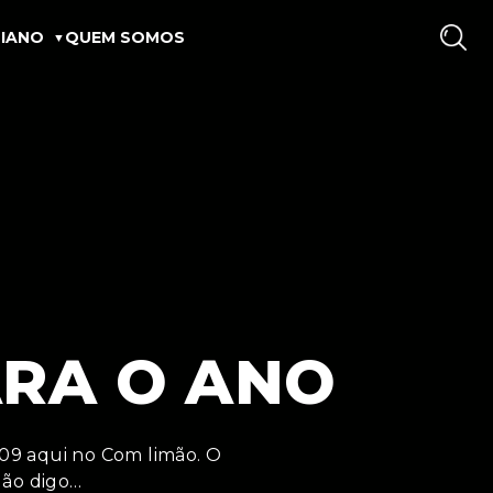
IANO
QUEM SOMOS
ARA O ANO
09 aqui no Com limão. O
Não digo…