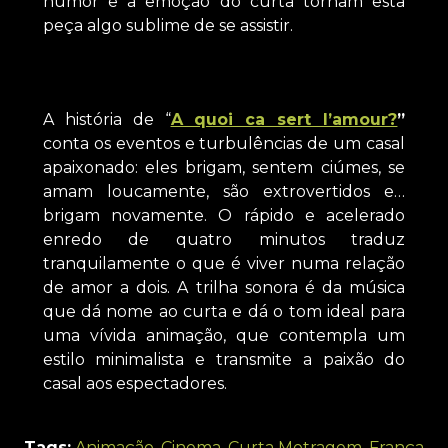
humor e a emoção do curta tornam esta
peça algo sublime de se assistir.
A história de “
A quoi ca sert l’amour?
”
conta os eventos e turbulências de um casal
apaixonado: eles brigam, sentem ciúmes, se
amam loucamente, são extrovertidos e…
brigam novamente. O rápido e acelerado
enredo de quatro minutos traduz
tranquilamente o que é viver numa relação
de amor a dois. A trilha sonora é da música
que dá nome ao curta e dá o tom ideal para
uma vívida animação, que contempla um
estilo minimalista e transmite a paixão do
casal aos espectadores.
Tags:
Animação
,
Cinema
,
Curta Metragem
,
França