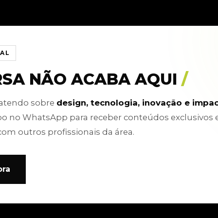
IAL
RSA NÃO ACABA AQUI
/
batendo sobre
design, tecnologia, inovação e impa
po no WhatsApp para receber conteúdos exclusivos 
com outros profissionais da área.
ora