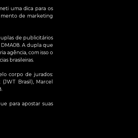
eti uma dica para os
egmento de marketing
duplas de publicitários
 o DMA08. A dupla que
a agência, com isso o
as brasileiras.
pelo corpo de jurados:
 (JWT Brasil), Marcel
8.
ue para apostar suas