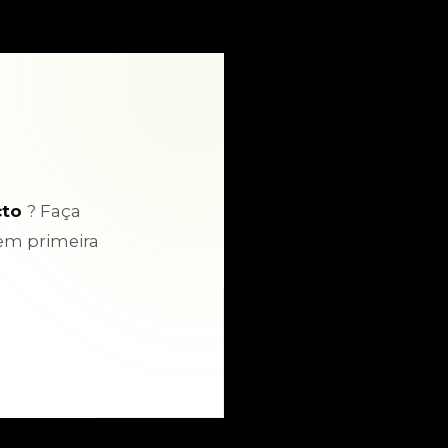
cto
? Faça
em primeira