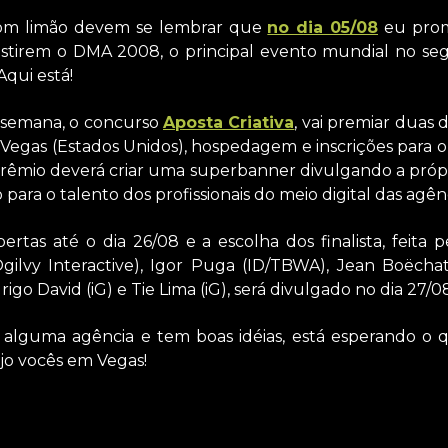
o Com limão devem se lembrar que
no dia 05/08
eu prom
sistirem o DMA 2008, o principal evento mundial no s
Aqui está!
 semana, o concurso
Aposta Criativa
, vai premiar duas 
 Vegas (Estados Unidos), hospedagem e inscrições para
prêmio deverá criar uma superbanner divulgando a própri
 para o talento dos profissionais do meio digital das agênci
bertas até o dia 26/08 e a escolha dos finalista, feita 
Ogilvy Interactive), Igor Puga (ID/TBWA), Jean Boëchat
rigo David (iG) e Tie Lima (iG), será divulgado no dia 27/0
 alguma agência e tem boas idéias, está esperando o q
ejo vocês em Vegas!