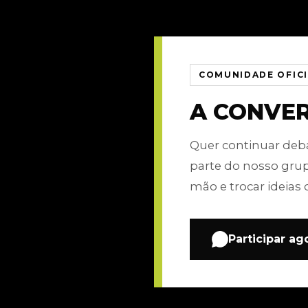
COMUNIDADE OFIC
A CONVE
Quer continuar de
parte do nosso gru
mão e trocar ideias 
Participar ag