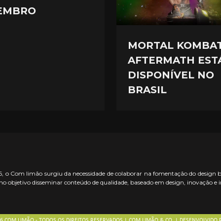
EMBRO
MORTAL KOMBAT
AFTERMATH EST
DISPONÍVEL NO
BRASIL
 o Com limão surgiu da necessidade de colaborar na fomentação do design bras
o objetivo disseminar conteúdo de qualidade, baseado em design, inovação e 
26 COM LIMÃO - TODOS OS DIREITOS RESERVADOS | COM LIMÃO & CO. | DESENVOLVIDO