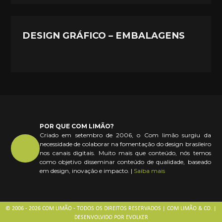
DESIGN GRÁFICO – EMBALAGENS
POR QUE COM LIMÃO?
Criado em setembro de 2006, o Com limão surgiu da
necessidade de colaborar na fomentação do design brasileiro
nos canais digitais. Muito mais que conteúdo, nós temos
como objetivo disseminar conteúdo de qualidade, baseado
em design, inovação e impacto. |
Saiba mais
© 2006 - 2026 COM LIMÃO - TODOS OS DIREITOS RESERVADOS | COM LIMÃO & CO. |
DESENVOLVIDO POR
EVOLKER