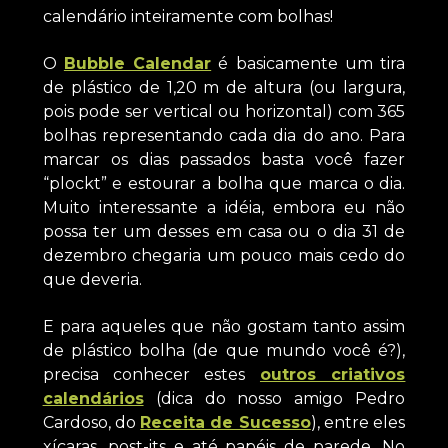
calendário inteiramente com bolhas!
O
Bubble Calendar
é basicamente um tira
de plástico de 1,20 m de altura (ou largura,
pois pode ser vertical ou horizontal) com 365
bolhas representando cada dia do ano. Para
marcar os dias passados basta você fazer
“plockt” e estourar a bolha que marca o dia.
Muito interessante a idéia, embora eu não
possa ter um desses em casa ou o dia 31 de
dezembro chegaria um pouco mais cedo do
que deveria.
E para aqueles que não gostam tanto assim
de plástico bolha (de que mundo você é?),
precisa conhecer estes
outros criativos
calendários
(dica do nosso amigo Pedro
Cardoso, do
Receita de Sucesso
), entre eles
xícaras, post-its e até papéis de parede. No