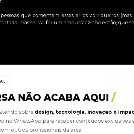
.
pessoas que comentem esses erros corriqueiros (mas
ortada, mas se isso for um empurrãozinho então, que se
IAL
RSA NÃO ACABA AQUI
/
batendo sobre
design, tecnologia, inovação e impa
po no WhatsApp para receber conteúdos exclusivos 
com outros profissionais da área.