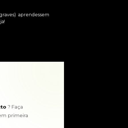
 graves) aprendessem
ja!
cto
? Faça
em primeira