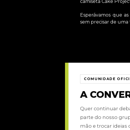
camiseta Cake Project
Esperávamos que as 
sem precisar de uma t
COMUNIDADE OFIC
A CONVE
Quer continuar de
parte do nosso gru
mão e trocar ideias 