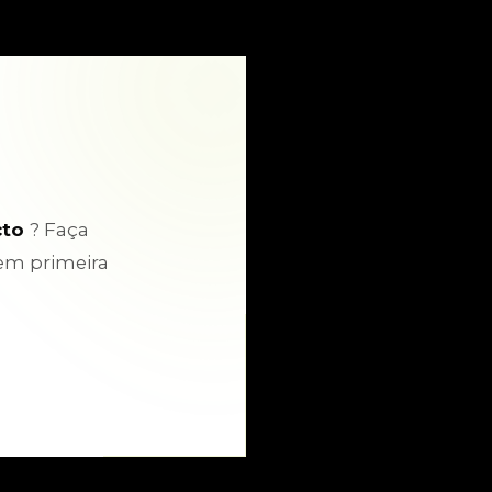
cto
? Faça
em primeira