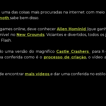
e uma das coisas mais procuradas na internet com meio d
moth
sabe bem disso.
 games online, deve conhecer
Alien Hominid
(que ganh
onível no
New Grounds
. Viciantes e divertidos, todos os
Flash.
ado uma versão do magnifíco
Castle Crashers
para X-
a conferida como é o
processo de criação
, o víde
de encontrar
mais vídeos
e dar uma conferida no estilo