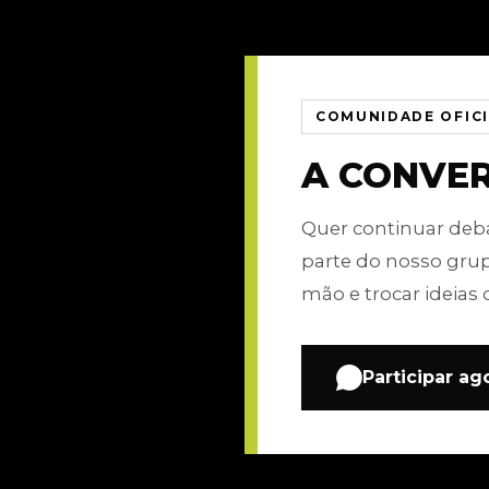
COMUNIDADE OFIC
A CONVE
Quer continuar de
parte do nosso gru
mão e trocar ideias 
Participar ag