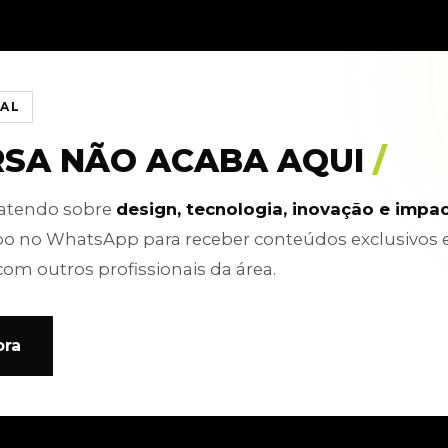
IAL
RSA NÃO ACABA AQUI
/
batendo sobre
design, tecnologia, inovação e impa
po no WhatsApp para receber conteúdos exclusivos 
com outros profissionais da área.
ora