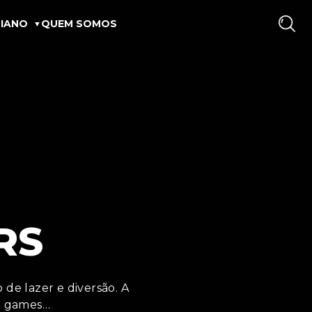
IANO
QUEM SOMOS
RS
de lazer e diversão. A
m games…