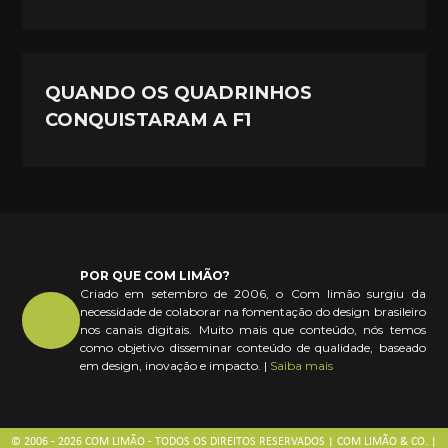
QUANDO OS QUADRINHOS
CONQUISTARAM A F1
POR QUE COM LIMÃO?
Criado em setembro de 2006, o Com limão surgiu da
necessidade de colaborar na fomentação do design brasileiro
nos canais digitais. Muito mais que conteúdo, nós temos
como objetivo disseminar conteúdo de qualidade, baseado
em design, inovação e impacto. |
Saiba mais
© 2006 - 2026 COM LIMÃO - TODOS OS DIREITOS RESERVADOS | COM LIMÃO & CO. |