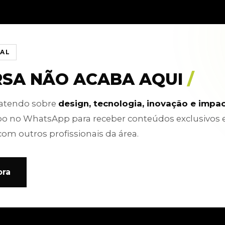
IAL
RSA NÃO ACABA AQUI
/
batendo sobre
design, tecnologia, inovação e impa
po no WhatsApp para receber conteúdos exclusivos 
com outros profissionais da área.
ora