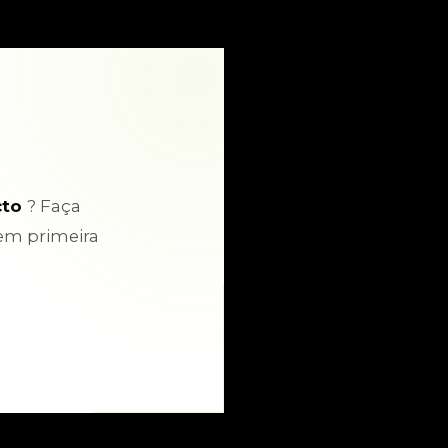
cto
? Faça
em primeira