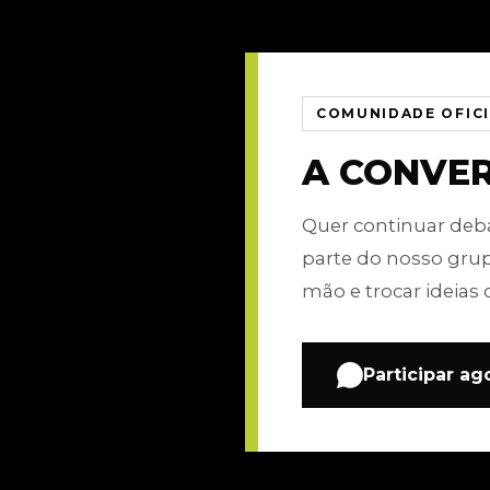
COMUNIDADE OFIC
A CONVE
Quer continuar de
parte do nosso gru
mão e trocar ideias 
Participar ag