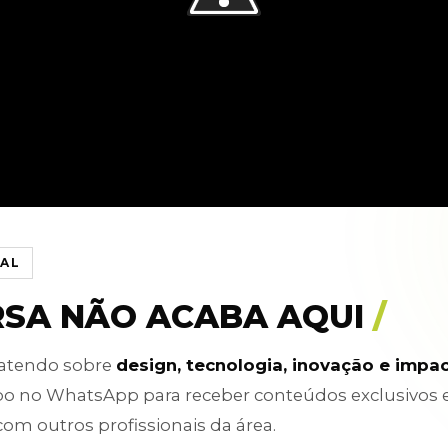
IAL
RSA NÃO ACABA AQUI
/
batendo sobre
design, tecnologia, inovação e impa
po no WhatsApp para receber conteúdos exclusivos 
com outros profissionais da área.