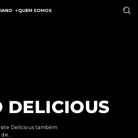
IANO
QUEM SOMOS
O DELICIOUS
 site Delicious também
o de…