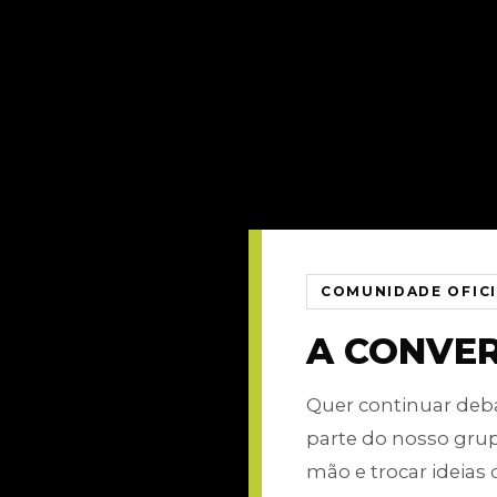
COMUNIDADE OFIC
A CONVE
Quer continuar de
parte do nosso gru
mão e trocar ideias 