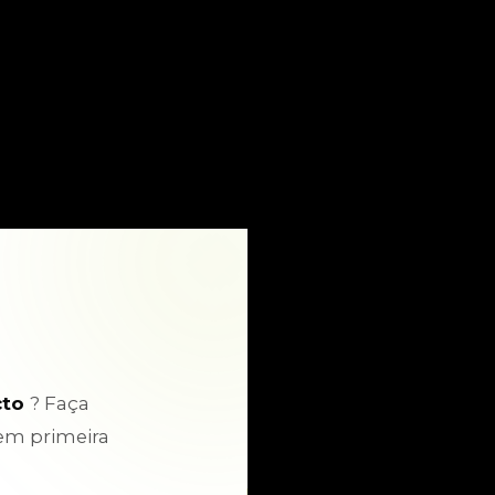
cto
? Faça
em primeira