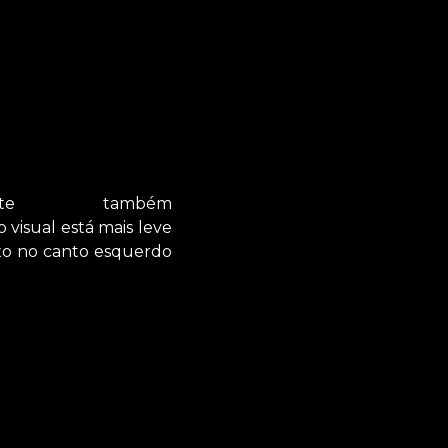
ite
Delicious
também
visual está mais leve
ixo no canto esquerdo