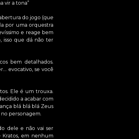
 vir a tona”
abertura do jogo (
que
gida por uma orquestra
 levíssimo e reage bem
, isso que dá não ter
icos bem detalhados.
… evocativo, se você
os. Ele é um trouxa.
 decidido a acabar com
gança blá blá blá Zeus
te no personagem.
do dele e não vai ser
ue Kratos, em nenhum