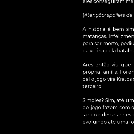
eles conseguiram mel
(
Atenção: spoilers de 
A história é bem si
matanças. Infelizmen
para ser morto, pedi
da vitória pela batalha
Ares então viu que 
própria família. Foi 
daí o jogo vira Krato
terceiro.
Simples? Sim, até um
do jogo fazem com 
sangue desses reles 
evoluindo até uma fo