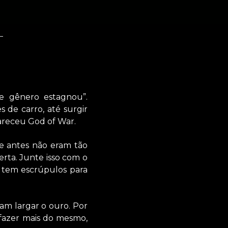
e gênero estagnou”.
 de carro, até surgir
areceu God of War.
e antes não eram tão
erta. Junte isso com o
 tem escrúpulos para
am largar o ouro. Por
e fazer mais do mesmo,