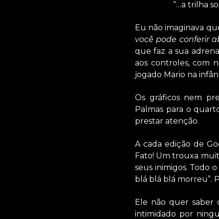
“…a trilha 
Eu não imaginava que 
você pode conferir a
que faz a sua adrenal
aos controles, com n
jogado Mario na infânc
Os gráficos nem pre
Palmas para o quart
prestar atenção.
A cada edição de Go
Fato! Um trouxa muito
seus inimigos. Todo o
blá blá blá morreu”. 
Ele não quer saber d
intimidado por ning