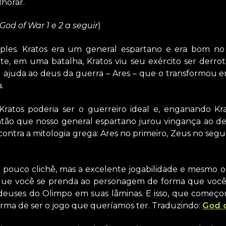
horar.
God of War 1 e 2 a seguir
)
mples. Kratos era um general espartano e era bom no 
te, em uma batalha, Kratos viu seu exército ser derr
u ajuda ao deus da guerra – Ares – que o transformou 
.
Kratos poderia ser o guerreiro ideal e, enganando Kra
então que nosso general espartano jurou vingança ao de
s contra a mitologia grega: Ares no primeiro, Zeus no seg
 pouco clichê, mas a excelente jogabilidade e mesmo os
que você se prenda ao personagem de forma que você
deuses do Olimpo em suas lâminas. E isso, que começou
rma de ser o jogo que queríamos ter. Traduzindo:
God 