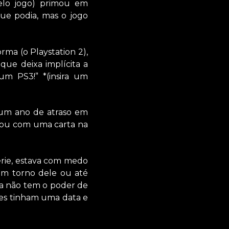
elo jogo) primou em
que podia, mas o jogo
ma (o Playstation 2),
 que deixa implícita a
um PS3!” *(insira um
 um ano de atraso em
icou com uma carta na
érie, estava com medo
m torno dele ou até
da não tem o poder de
Eles tinham uma data e