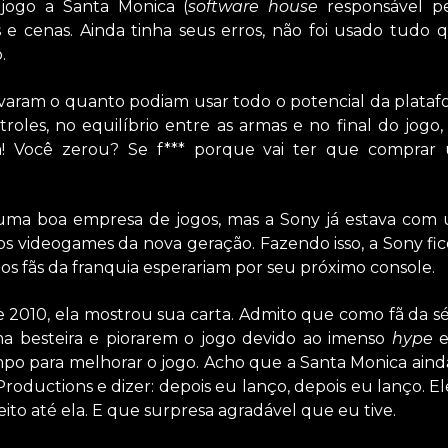
jogo a Santa Monica (
software house
responsável p
os e cenas. Ainda tinha seus erros, não foi usado tudo 
.
aram o quanto podiam usar todo o potencial da platafor
oles, no equilíbrio entre as armas e no final do jogo,
Ha! Você zerou? Se f*** porque vai ter que comprar 
 uma boa empresa de jogos, mas a Sony já estava com
nos videogames da nova geração. Fazendo isso, a Sony f
s fãs da franquia esperariam por seu próximo console.
 2010, ela mostrou sua carta. Admito que como fã da s
a besteira e piorarem o jogo devido ao imenso
hype
e
po para melhorar o jogo. Acho que a Santa Monica ain
roductions e dizer: depois eu lanço, depois eu lanço. 
eito até ela. E que surpresa agradável que eu tive.