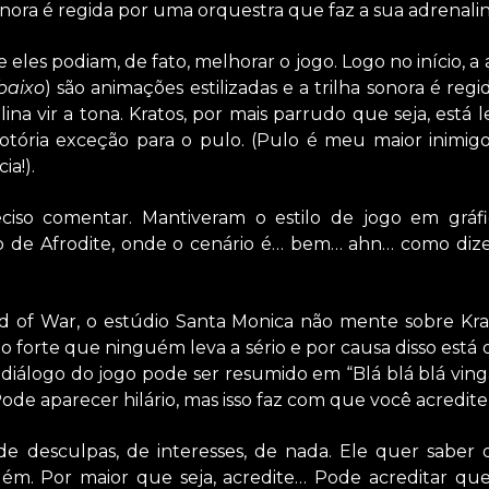
sonora é regida por uma orquestra que faz a sua adrenalina
eles podiam, de fato, melhorar o jogo. Logo no início, a 
baixo
) são animações estilizadas e a trilha sonora é re
ina vir a tona. Kratos, por mais parrudo que seja, está
otória exceção para o pulo. (Pulo é meu maior inimigo
ia!).
ciso comentar. Mantiveram o estilo de jogo em gráf
o de Afrodite, onde o cenário é… bem… ahn… como dizer
d of War, o estúdio Santa Monica não mente sobre Krat
 forte que ninguém leva a sério e por causa disso está
 diálogo do jogo pode ser resumido em “Blá blá blá vin
Pode aparecer hilário, mas isso faz com que você acredi
e desculpas, de interesses, de nada. Ele quer saber 
uém. Por maior que seja, acredite… Pode acreditar q